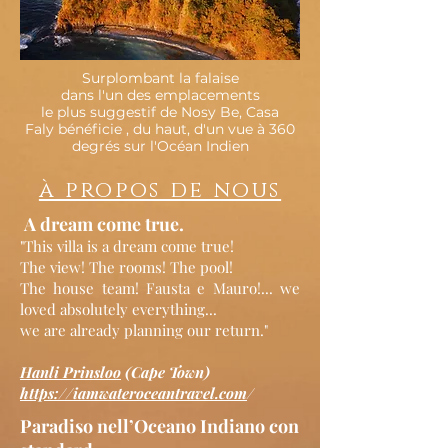
Surplombant la falaise
dans l'un des emplacements
le plus suggestif de Nosy Be, Casa
Faly bénéficie , du haut, d'un vue à 360
degrés sur l'Océan Indien
à propos de nous
A dream come true.
"This villa is a dream come true!
The view! The rooms! The pool!
The house team! Fausta e Mauro!... we
loved absolutely everything...
we
are already planning our return."
Hanli Prinsloo
(Cape Town)
https://iamwateroceantravel.com
/
Paradiso nell’Oceano Indiano con