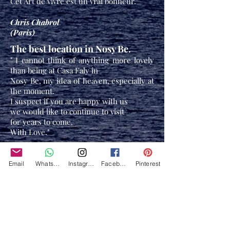
Cet Art de vivre est un vrai bonheur."
Chris Chabrol
(Paris)
The best location in Nosy Be.
" I cannot think of anything more lovely
than being at Casa
Faly in
Nosy Be, my idea of heaven, especially at
the moment.
I suspect if you are happy with us
we would like to continue to visit
for years to come.
With Love."
William and Katherine Gatacre
(London)
Email
Whatsapp
Instagram
Facebook
Pinterest
Casa Faly libera l'anima
" Immersa nella natura , con una vista
spettacolare sul mare, dove a ogni
tramonto e alba non ti resta che stare in
silenzio e contemplare quei giochi di