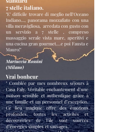
standard
7 stelle italiano.
"E’ difficile trovare di meglio nell’Oceano
Indiano..., panorama mozzafiato con una
villa meravigliosa, arredata con gusto
con
un servizio a 7 stelle , compreso
massaggio serale vista mare, aperitivi e
una cucina gran gourmet....
e poi Fausta e
Mauro!"
Mariuccia Rossini
(Milano)
Vrai bonheur
" Comblée par mes nombreux séjours à
Casa Faly.
Véritable enchantement d’une
maison sensible et authentique grâce à
une famille et un personnel d’exception.
Ce lieu magique offre des émotions
profondes, toutes les activités et
découvertes de l’île sont sources
d’énergies simples et sauvages.